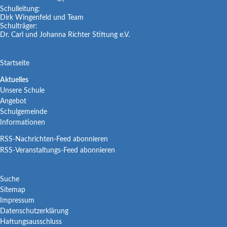
Schulleitung:
Dirk Wingenfeld und Team
Schulträger:
Dr. Carl und Johanna Richter Stiftung e.V.
Navigation
Startseite
überspringen
Navigation
Aktuelles
Unsere Schule
überspringen
Angebot
Schulgemeinde
Informationen
RSS-Nachrichten-Feed abonnieren
RSS-Veranstaltungs-Feed abonnieren
Navigation
Suche
Sitemap
überspringen
Impressum
Datenschutzerklärung
Haftungsausschluss