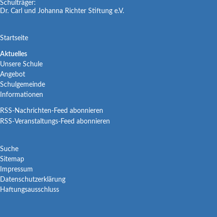
Schulträger:
Dr. Carl und Johanna Richter Stiftung e.V.
Navigation
Startseite
überspringen
Navigation
Aktuelles
Unsere Schule
überspringen
Angebot
Schulgemeinde
Informationen
RSS-Nachrichten-Feed abonnieren
RSS-Veranstaltungs-Feed abonnieren
Navigation
Suche
Sitemap
überspringen
Impressum
Datenschutzerklärung
Haftungsausschluss