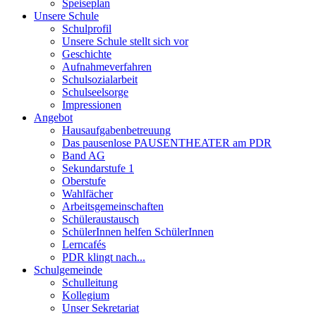
Speiseplan
Unsere Schule
Schulprofil
Unsere Schule stellt sich vor
Geschichte
Aufnahmeverfahren
Schulsozialarbeit
Schulseelsorge
Impressionen
Angebot
Hausaufgabenbetreuung
Das pausenlose PAUSENTHEATER am PDR
Band AG
Sekundarstufe 1
Oberstufe
Wahlfächer
Arbeitsgemeinschaften
Schüleraustausch
SchülerInnen helfen SchülerInnen
Lerncafés
PDR klingt nach...
Schulgemeinde
Schulleitung
Kollegium
Unser Sekretariat