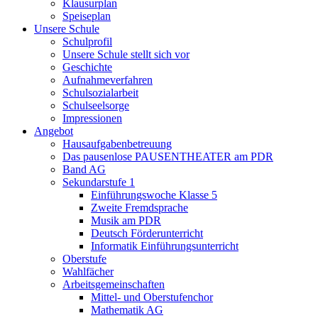
Klausurplan
Speiseplan
Unsere Schule
Schulprofil
Unsere Schule stellt sich vor
Geschichte
Aufnahmeverfahren
Schulsozialarbeit
Schulseelsorge
Impressionen
Angebot
Hausaufgabenbetreuung
Das pausenlose PAUSENTHEATER am PDR
Band AG
Sekundarstufe 1
Einführungswoche Klasse 5
Zweite Fremdsprache
Musik am PDR
Deutsch Förderunterricht
Informatik Einführungsunterricht
Oberstufe
Wahlfächer
Arbeitsgemeinschaften
Mittel- und Oberstufenchor
Mathematik AG