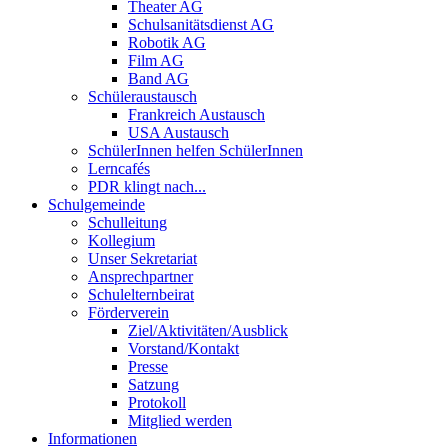
Theater AG
Schulsanitätsdienst AG
Robotik AG
Film AG
Band AG
Schüleraustausch
Frankreich Austausch
USA Austausch
SchülerInnen helfen SchülerInnen
Lerncafés
PDR klingt nach...
Schulgemeinde
Schulleitung
Kollegium
Unser Sekretariat
Ansprechpartner
Schulelternbeirat
Förderverein
Ziel/Aktivitäten/Ausblick
Vorstand/Kontakt
Presse
Satzung
Protokoll
Mitglied werden
Informationen