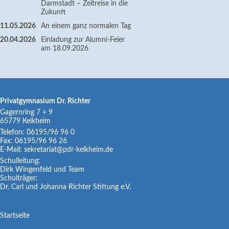
Darmstadt – Zeitreise in die
Zukunft
11.05.2026
An einem ganz normalen Tag
20.04.2026
Einladung zur Alumni-Feier
am 18.09.2026
Privatgymnasium Dr. Richter
Gagernring 7 + 9
65779
Kelkheim
Telefon:
06195/96 96 0
Fax:
06195/96 96 26
E-Mail:
sekretariat@pdr-kelkheim.de
Schulleitung:
Dirk Wingenfeld und Team
Schulträger:
Dr. Carl und Johanna Richter Stiftung e.V.
Navigation
Startseite
überspringen